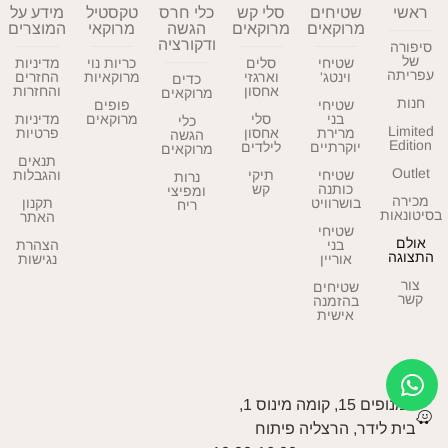
ראשי
שטיחים
סלי קש
כלי חרס
טקסטיל
מידע על
מרוקאים
מרוקאים
הגשה
מרוקאי
המוצרים
ודקורציה
סיפורה
של
שטיחי
סלים
כריות נוי
מדיניות
עפריתה
וינטג'
וארגזי
מרוקאיות
החזרים
כדים
אחסון
והחזרות
מרוקאים
חנות
שטיחי
פופים
בני
סלי
מרוקאים
מדיניות
כלי
Limited
מרירת
אחסון
פרטיות
הגשה
Edition
יוקרתיים
לילדים
מרוקאים
תנאים
Outlet
שטיחי
תיקי
והגבלות
נרות
כותנה
קש
ומפיצי
מכירה
בושרוויט
תקנון
ריח
בסיטונאות
האתר
שטיחי
אולם
בני
הצהרת
התצוגה
אוריין
נגישות
צור
שטיחים
קשר
בהזמנה
אישית
המנופים 15, קומה מינוס 1,
בית לידר, הרצליה פיתוח