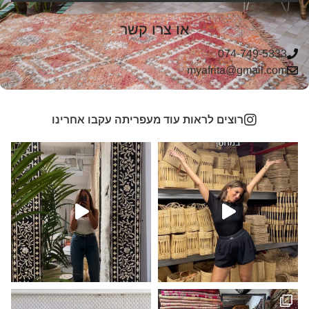
או צרו קשר
074-749-5333
myafrita@gmail.com
רוצים לראות עוד מעפריתה עקבו אחרינו
דר
ות
 שעלה בסטורי ובצדק… שטיח נדיר