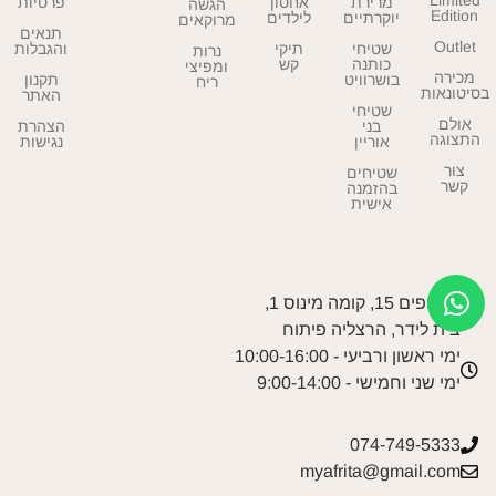
מרירת
אחסון
פרטיות
הגשה
Edition
יוקרתיים
לילדים
מרוקאים
תנאים
Outlet
שטיחי
תיקי
והגבלות
נרות
כותנה
קש
ומפיצי
מכירה
בושרוויט
תקנון
ריח
בסיטונאות
האתר
שטיחי
אולם
בני
הצהרת
התצוגה
אוריין
נגישות
צור
שטיחים
קשר
בהזמנה
אישית
המנופים 15, קומה מינוס 1,
בית לידר, הרצליה פיתוח
ימי ראשון ורביעי - 10:00-16:00
ימי שני וחמישי - 9:00-14:00
074-749-5333
myafrita@gmail.com