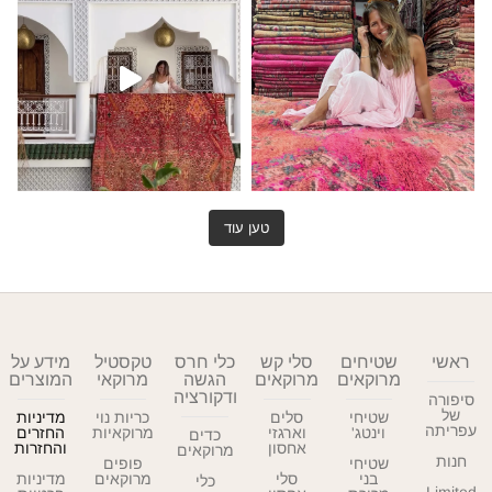
טען עוד
ראשי
שטיחים
סלי קש
כלי חרס
טקסטיל
מידע על
מרוקאים
מרוקאים
הגשה
מרוקאי
המוצרים
ודקורציה
סיפורה
של
שטיחי
סלים
כריות נוי
מדיניות
עפריתה
וינטג'
וארגזי
מרוקאיות
החזרים
כדים
אחסון
והחזרות
מרוקאים
חנות
שטיחי
פופים
בני
סלי
מרוקאים
מדיניות
כלי
Limited